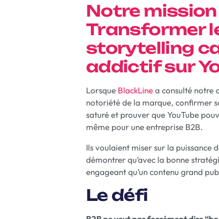
Notre mission
Transformer l
storytelling c
addictif sur Y
Lorsque
BlackLine
a consulté notre ag
notoriété de la marque, confirmer s
saturé et prouver que YouTube pouvai
même pour une entreprise B2B.
Ils voulaient miser sur la puissance 
démontrer qu’avec la bonne stratégi
engageant qu’un contenu grand publ
Le défi
B2B ne veut pas forcément dire “bo