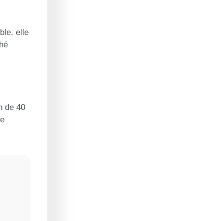
le, elle
ché
on de 40
re