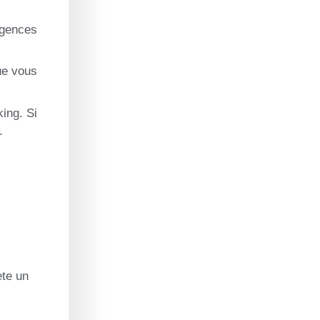
agences
ue vous
ing. Si
.
ète un