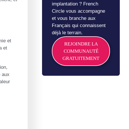
implantation ? French
Circle vous accompagne
et vous branche aux
Français qui connaissent
déjà le terrain.
mie et
REJOINDRE LA
a et
COMMUNAUTÉ
GRATUITEMENT
ion,
e aux
aleur