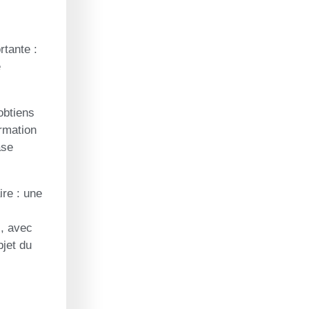
rtante :
e
obtiens
ormation
ase
ire : une
i, avec
bjet du