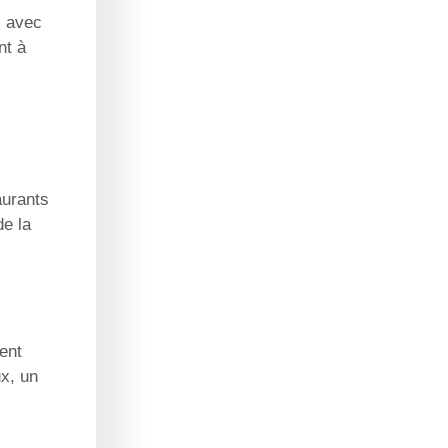
s avec
nt à
aurants
de la
ent
x, un