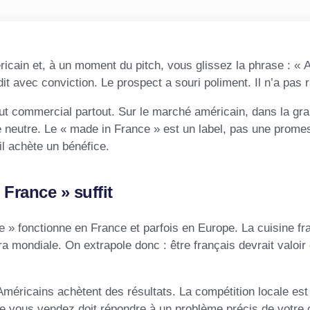
icain et, à un moment du pitch, vous glissez la phrase : « 
 avec conviction. Le prospect a souri poliment. Il n’a pas 
tout commercial partout. Sur le marché américain, dans la gr
e neutre. Le « made in France » est un label, pas une prome
il achète un bénéfice.
France » suffit
e » fonctionne en France et parfois en Europe. La cuisine fr
a mondiale. On extrapole donc : être français devrait valoir
méricains achètent des résultats. La compétition locale est
ue vous vendez doit répondre à un problème précis de votre c