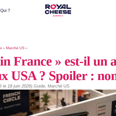
 Qui ?
i
»
Marché US
»
in France » est-il un
ux USA ? Spoiler : no
é le 18 juin 2026)
.
Guide
,
Marché US