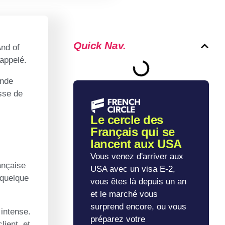
Quick Nav.
And of
rappelé.
ande
sse de
Le cercle des
Français qui se
lancent aux USA
Vous venez d'arriver aux
ançaise
USA avec un visa E-2,
 quelque
vous êtes là depuis un an
et le marché vous
surprend encore, ou vous
 intense.
préparez votre
lient, et