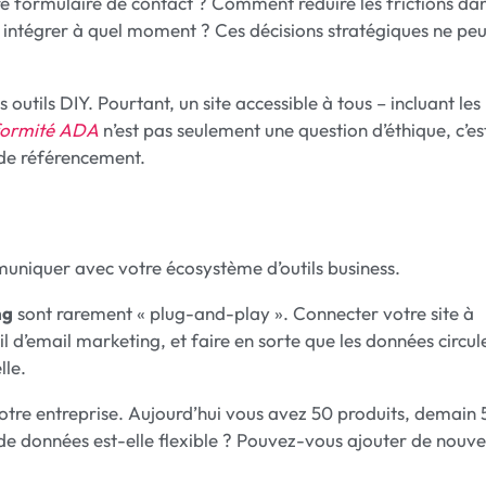
re formulaire de contact ? Comment réduire les frictions dan
 intégrer à quel moment ? Ces décisions stratégiques ne pe
 outils DIY. Pourtant, un site accessible à tous – incluant les
formité ADA
n’est pas seulement une question d’éthique, c’es
 de référencement.
ommuniquer avec votre écosystème d’outils business.
ng
sont rarement « plug-and-play ». Connecter votre site à
l d’email marketing, et faire en sorte que les données circul
lle.
votre entreprise. Aujourd’hui vous avez 50 produits, demain
e de données est-elle flexible ? Pouvez-vous ajouter de nouve