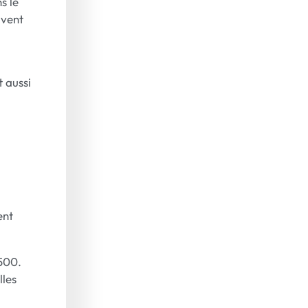
s le
uvent
t aussi
ent
 500.
lles