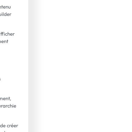
ontenu
uilder
fficher
ment
s
ment,
érarchie
de créer