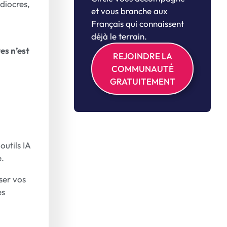
diocres,
et vous branche aux
Français qui connaissent
déjà le terrain.
res n’est
REJOINDRE LA
COMMUNAUTÉ
GRATUITEMENT
outils IA
e.
ser vos
es