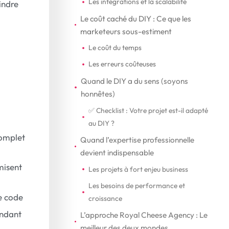
Les intégrations et la scalabilité
indre
Le coût caché du DIY : Ce que les
marketeurs sous-estiment
Le coût du temps
Les erreurs coûteuses
Quand le DIY a du sens (soyons
honnêtes)
✅ Checklist : Votre projet est-il adapté
au DIY ?
complet
Quand l’expertise professionnelle
devient indispensable
misent
Les projets à fort enjeu business
Les besoins de performance et
e code
croissance
endant
L’approche Royal Cheese Agency : Le
meilleur des deux mondes